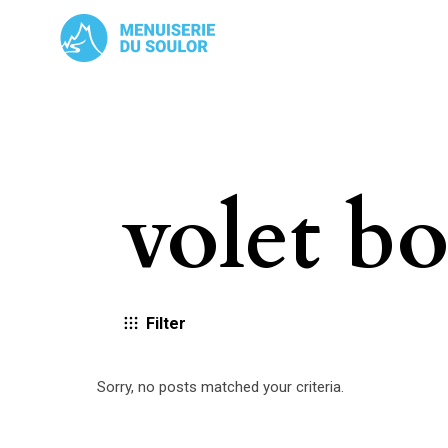
volet bo
Filter
Show all
Réalisations
Sorry, no posts matched your criteria.
SUR-MESURE
AUTRE