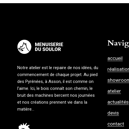
ALU / BOIS / PVC
ALU / BOIS / PVC
SUR-MESURE
BOIS
Navig
accueil
Notre atelier est le repaire de nos idées, du
réalisatio
commencement de chaque projet. Au pied
showroo
des Pyrénées, à Asson, il est comme on
l’aime. Ici, le bois connaît son chemin, le
atelier
bruit des machines bercent nos journées
actualités
et nos créations prennent vie dans la
matière…
devis
contact