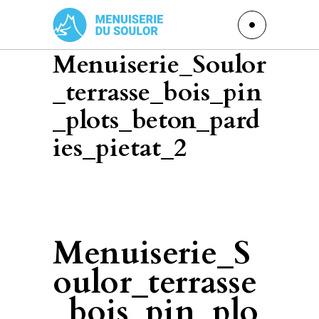
Menuiserie_Soulor
_terrasse_bois_pin
_plots_beton_pard
ies_pietat_2
Menuiserie_S
oulor_terrasse
_bois_pin_plo