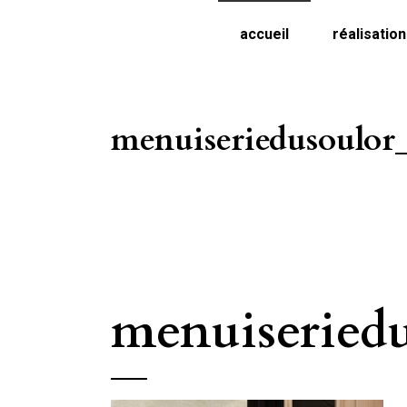
accueil
réalisatio
menuiseriedusoulor
menuiseriedu