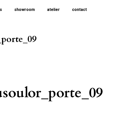
ns
showroom
atelier
contact
_porte_09
soulor_porte_09