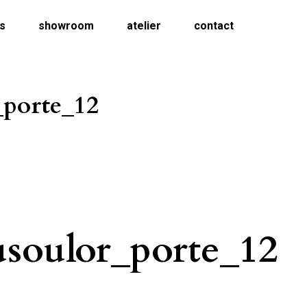
ns
showroom
atelier
contact
_porte_12
soulor_porte_12