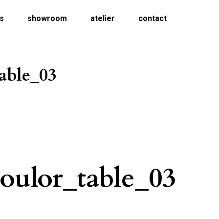
ns
showroom
atelier
contact
able_03
oulor_table_03