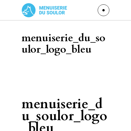
menuiserie_du_so
ulor_logo_bleu
menuiserie_d
u_soulor_logo
_bleu