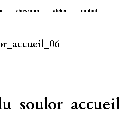
ns
showroom
atelier
contact
or_accueil_06
u_soulor_accueil